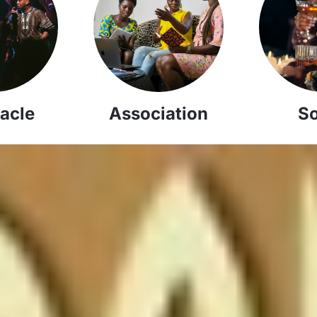
acle
Association
So
Fête de
l’Indépe
ce de la
GUINÉE
ÉQUATOR
E