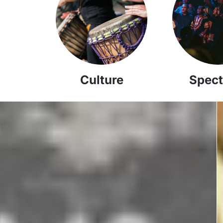
Culture
Spect
Youssou
Ndour & Le
Super Etoile
de Dakar – Le
Grand Bal