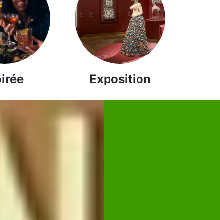
irée
Exposition
ndan
IAL