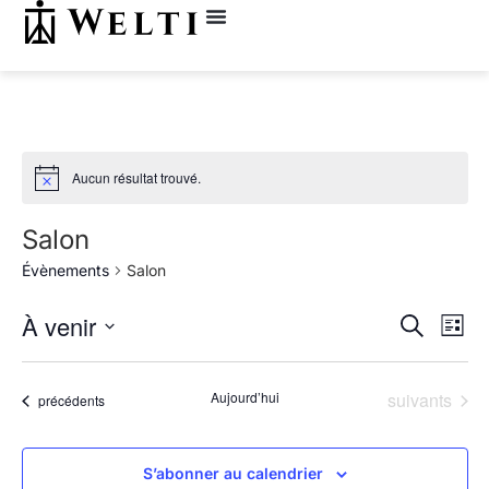
Aucun résultat trouvé.
Salon
Évènements
Salon
Rech
Na
À venir
Recherche
Liste
Sélectionnez
de
et
une
date.
vu
Évènements
Aujourd’hui
suivants
Évènements
précédents
navig
Év
de
S’abonner au calendrier