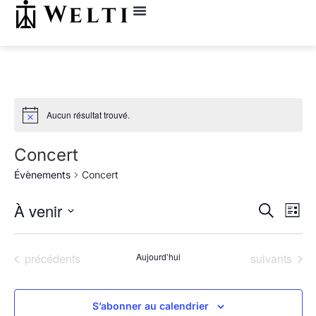
Aucun résultat trouvé.
Concert
Évènements
Concert
Rech
Na
À venir
Recherche
Liste
Sélectionnez
de
et
une
date.
vu
Évènements
Évènements
précédents
Aujourd’hui
suivants
navig
Év
de
S’abonner au calendrier