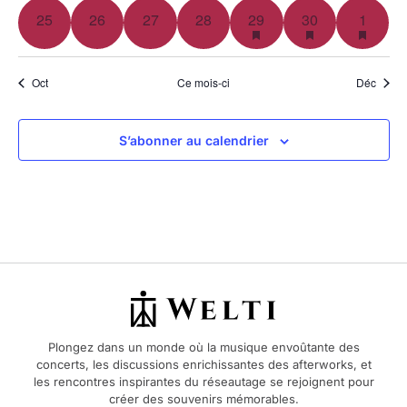
0 évènement,
0 évènement,
0 évènement,
0 évènement,
2 évènements,
5 évènements,
1 évèn
25
26
27
28
29
30
1
Oct
Ce mois-ci
Déc
S’abonner au calendrier
Plongez dans un monde où la musique envoûtante des
concerts, les discussions enrichissantes des afterworks, et
les rencontres inspirantes du réseautage se rejoignent pour
créer des souvenirs mémorables.