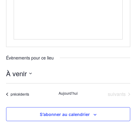
Évènements pour ce lieu
À venir
Sélectionnez
une
date.
Évènements
Aujourd’hui
suivants
Évènements
précédents
S’abonner au calendrier