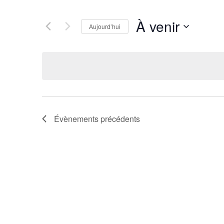
À venir
Aujourd’hui
Sélectionnez
une
date.
Évènements
précédents