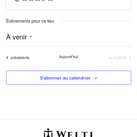
Évènements pour ce lieu
À venir
Sélectionnez
une
date.
Évènements
Aujourd’hui
suivants
Évènements
précédents
S’abonner au calendrier