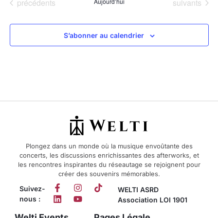
Évènements
Évènements
précédents
Aujourd’hui
suivants
S’abonner au calendrier
Plongez dans un monde où la musique envoûtante des
concerts, les discussions enrichissantes des afterworks, et
les rencontres inspirantes du réseautage se rejoignent pour
créer des souvenirs mémorables.
Suivez-
WELTI ASRD
nous :
Association LOI 1901
Welti Events
Pages Légale