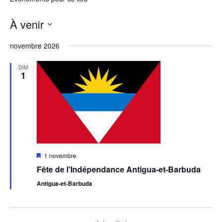
À venir
Sélectionnez
une
novembre 2026
date.
DIM
1
Mis
1 novembre
en
Fête de l’Indépendance Antigua-et-Barbuda
avant
Antigua-et-Barbuda