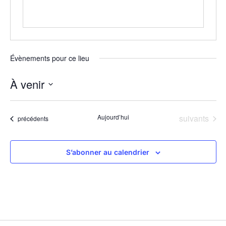
Évènements pour ce lieu
À venir
Sélectionnez
une
date.
Évènements
Aujourd’hui
suivants
Évènements
précédents
S’abonner au calendrier