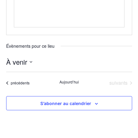
Évènements pour ce lieu
À venir
Sélectionnez
une
date.
Évènements
Aujourd’hui
suivants
Évènements
précédents
S’abonner au calendrier