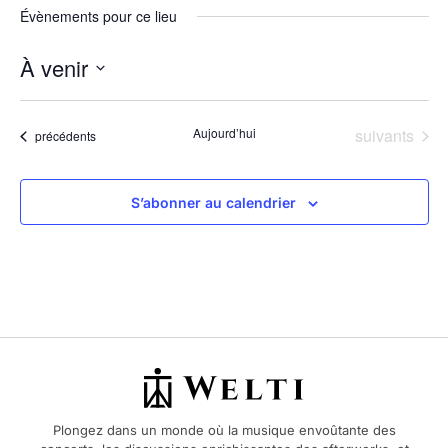
Évènements pour ce lieu
À venir
Sélectionnez
une
date.
Évènements
Aujourd’hui
suivants
Évènements
précédents
S’abonner au calendrier
Plongez dans un monde où la musique envoûtante des