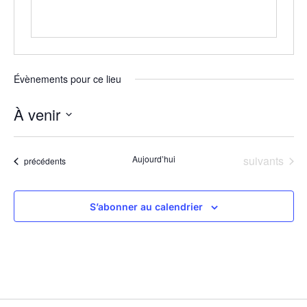
Évènements pour ce lieu
À venir
Sélectionnez
une
date.
Évènements
Aujourd’hui
suivants
Évènements
précédents
S’abonner au calendrier