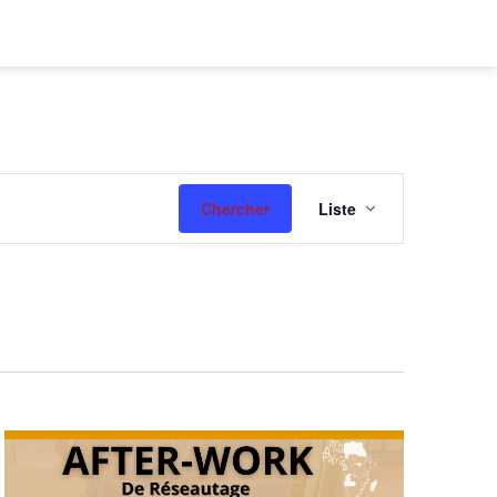
Navigatio
Chercher
Liste
de
vues
Évènemen