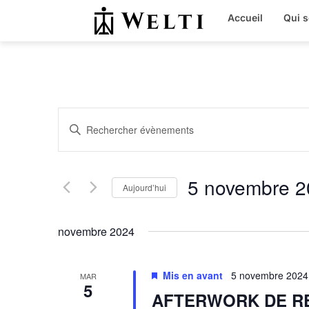
Accueil
Qui 
Recherche
Saisir
mot-
et
clé.
Rechercher
Évènements
navigation
par
5 novembre 2
mot-
Aujourd’hui
de
clé.
Sélectionnez
une
vues
date.
novembre 2024
Évènements
Mis en avant
5 novembre 2024
MAR
5
AFTERWORK DE R