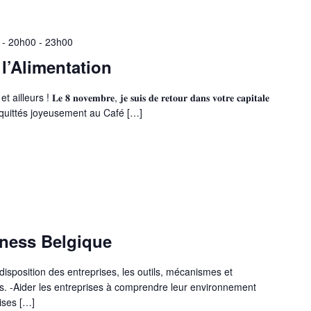
 - 20h00
-
23h00
l’Alimentation
 𝟖 𝐧𝐨𝐯𝐞𝐦𝐛𝐫𝐞, 𝐣𝐞 𝐬𝐮𝐢𝐬 𝐝𝐞 𝐫𝐞𝐭𝐨𝐮𝐫 𝐝𝐚𝐧𝐬 𝐯𝐨𝐭𝐫𝐞 𝐜𝐚𝐩𝐢𝐭𝐚𝐥𝐞
 On s’était quittés joyeusement au Café […]
iness Belgique
disposition des entreprises, les outils, mécanismes et
ns. -Aider les entreprises à comprendre leur environnement
ises […]