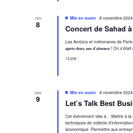
Mis en avant
8 novembre 2024
VEN
8
Concert de Sahad à 
Les Ami(e)s et mélomanes de Paris et ailleurs ! 𝐋𝐞
𝐚𝐩𝐫𝐞̀𝐬 𝐝𝐞𝐮𝐱 𝐚𝐧𝐬 𝐝’𝐚𝐛𝐬𝐞𝐧𝐜𝐞 !
13,20€
Mis en avant
9 novembre 2024
SAM
9
Let’s Talk Best Bus
Cet évènement vise à : -Mettre à la 
techniques de collecte d'informatio
économique -Permettre aux entrepr